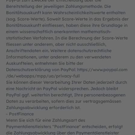
PayPal zum Zwecke der Entscheidung über die
Bereitstellung der jeweiligen Zahlungsmethode. Die
Bonitätsauskunft kann Wahrscheinlichkeitswerte enthalten
(sog. Score-Werte). Soweit Score-Werte in das Ergebnis der
Bonitätsauskunft einfliessen, haben diese ihre Grundlage in
einem wissenschaftlich anerkannten mathematisch-
statistischen Verfahren. In die Berechnung der Score-Werte
fliessen unter anderem, aber nicht ausschließlich,
Anschriftendaten ein. Weitere datenschutzrechtliche
Informationen, unter anderem zu den verwendeten
Auskunfteien, entnehmen Sie bitte der
Datenschutzerklärung von PayPal:
https://www.paypal.com
/de
/webapps
/mpp
/ua
/privacy-full
Sie können dieser Verarbeitung Ihrer Daten jederzeit durch
eine Nachricht an PayPal widersprechen. Jedoch bleibt
PayPal ggf. weiterhin berechtigt, Ihre personenbezogenen
Daten zu verarbeiten, sofern dies zur vertragsgemässen
Zahlungsabwicklung erforderlich ist.
- PostFinance
Wenn Sie sich für eine Zahlungsart des
Paymentdienstleisters "PostFinance" entscheiden, erfolgt
die Zahlungsabwicklung über den Paymentdienstleister