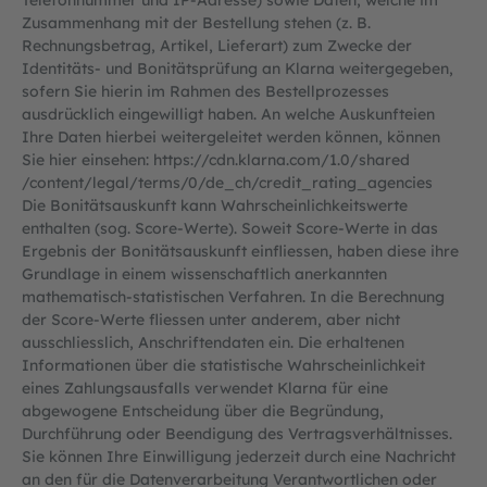
Telefonnummer und IP-Adresse) sowie Daten, welche im
Zusammenhang mit der Bestellung stehen (z. B.
Rechnungsbetrag, Artikel, Lieferart) zum Zwecke der
Identitäts- und Bonitätsprüfung an Klarna weitergegeben,
sofern Sie hierin im Rahmen des Bestellprozesses
ausdrücklich eingewilligt haben. An welche Auskunfteien
Ihre Daten hierbei weitergeleitet werden können, können
Sie hier einsehen:
https://cdn.klarna.com
/1.0
/shared
/content
/legal
/terms
/0
/de_ch
/credit_rating_agencies
Die Bonitätsauskunft kann Wahrscheinlichkeitswerte
enthalten (sog. Score-Werte). Soweit Score-Werte in das
Ergebnis der Bonitätsauskunft einfliessen, haben diese ihre
Grundlage in einem wissenschaftlich anerkannten
mathematisch-statistischen Verfahren. In die Berechnung
der Score-Werte fliessen unter anderem, aber nicht
ausschliesslich, Anschriftendaten ein. Die erhaltenen
Informationen über die statistische Wahrscheinlichkeit
eines Zahlungsausfalls verwendet Klarna für eine
abgewogene Entscheidung über die Begründung,
Durchführung oder Beendigung des Vertragsverhältnisses.
Sie können Ihre Einwilligung jederzeit durch eine Nachricht
an den für die Datenverarbeitung Verantwortlichen oder