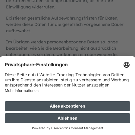
betroffenen Daten so lange aufbewahrt, bis Sie Ihre
Einwilligung widerrufen.
Existieren gesetzliche Aufbewahrungsfristen für Daten,
werden diese Daten für die gesetzlich vorgesehene Dauer
aufbewahrt.
Im Übrigen werden personenbezogene Daten so lange
bearbeitet, wie Sie die Bearbeitung nicht ausdrücklich
untersagen, es sei denn, wir können ein überwiegendes
Interesse für die Weiterberarbeitung im Sinne des Art. 31
Abs. 2 DSG oder eine Rechtfertigung nach Gesetz
nachweisen.
Stand: 08.08.2026, 04:08:40